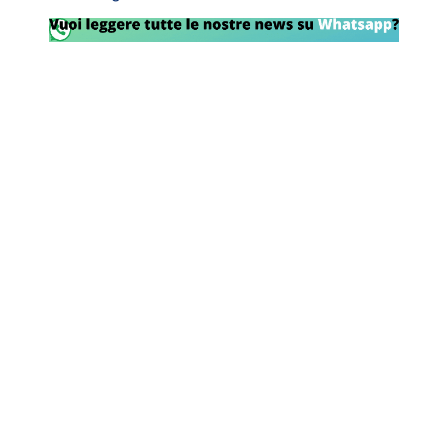
Rassegna Lazio
Social
Calcio
Serie A
Champions League
Europa League
Altri Sport
Formula 1
Tennis
Vela