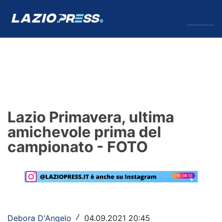
↓
Menu
Lazio
News
Lazio Primavera, ultima
Formello
amichevole prima del
campionato - FOTO
Infortuni
Primavera
Calciomercato
Lazio Women
Debora D'Angelo
04.09.2021 20:45
/