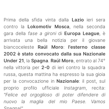
SHOP LAZIO
Contatti
Prima della sfida vinta dalla
Lazio
ieri sera
contro la
Lokomotiv Mosca
, nella seconda
gara della
fase a gironi
di
Europa League
, è
arrivata una bella notizia per il giovane
biancoceleste
Raúl Moro
:
l'esterno classe
2002 è stato convocato dalla sua Nazionale
Under 21
, la
Spagna
.
Raúl Moro
, entrato al 74°
nella vittoria per
2-0
di ieri contro la squadra
russa, questa mattina ha espresso la sua gioia
per la convocazione in
Nazionale
: il post, sul
proprio profilo ufficiale
Instagram
, recita:
"
Felice ed orgoglioso di poter difendere di
nuovo la maglia del mio Paese. Vamos
Spagna!"
.