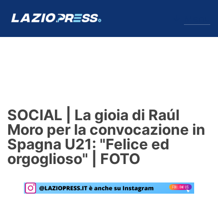
↓
Menu
Lazio
News
SOCIAL | La gioia di Raúl
Formello
Moro per la convocazione in
Spagna U21: "Felice ed
Infortuni
orgoglioso" | FOTO
Primavera
Calciomercato
Lazio Women