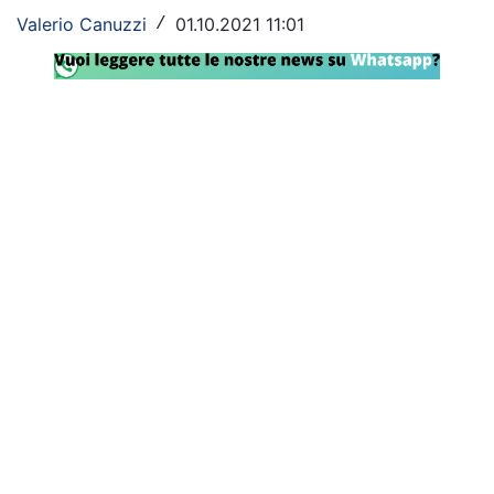
Valerio Canuzzi
01.10.2021 11:01
/
Rassegna Lazio
Social
Calcio
Serie A
Champions League
Europa League
Altri Sport
Formula 1
Tennis
Vela