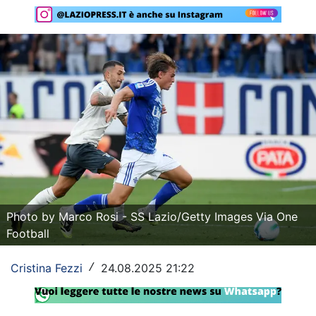
Rassegna Lazio
Social
Calcio
Serie A
Champions League
Europa League
Altri Sport
Photo by Marco Rosi - SS Lazio/Getty Images Via One
Football
Formula 1
Tennis
Cristina Fezzi
24.08.2025 21:22
/
Vela