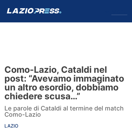
↓
Menu
Lazio
News
Como-Lazio, Cataldi nel
Formello
post: “Avevamo immaginato
un altro esordio, dobbiamo
Infortuni
chiedere scusa…”
Primavera
Le parole di Cataldi al termine del match
Como-Lazio
Calciomercato
LAZIO
Lazio Women