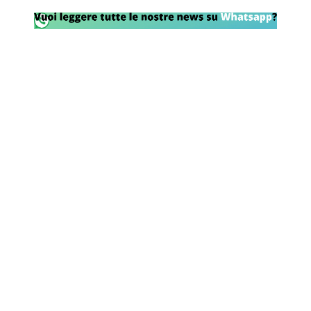
Rassegna Lazio
Social
Calcio
Serie A
Champions League
Europa League
Altri Sport
Formula 1
Tennis
Vela