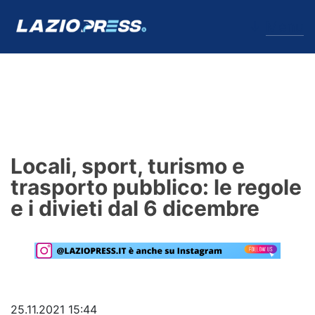
↓
Menu
Lazio
News
Locali, sport, turismo e
Formello
trasporto pubblico: le regole
e i divieti dal 6 dicembre
Infortuni
Primavera
Calciomercato
Lazio Women
25.11.2021 15:44