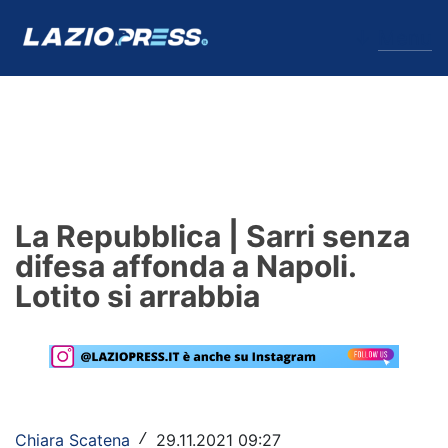
↓
Menu
Lazio
News
La Repubblica | Sarri senza
Formello
difesa affonda a Napoli.
Lotito si arrabbia
Infortuni
Primavera
Calciomercato
Lazio Women
Chiara Scatena
29.11.2021 09:27
/