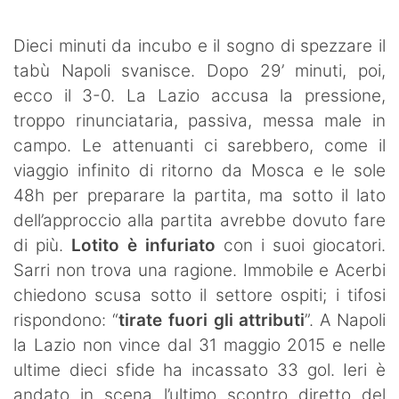
SHOP LAZIO
Dieci minuti da incubo e il sogno di spezzare il
Contatti
tabù Napoli svanisce. Dopo 29’ minuti, poi,
ecco il 3-0. La Lazio accusa la pressione,
troppo rinunciataria, passiva, messa male in
campo. Le attenuanti ci sarebbero, come il
viaggio infinito di ritorno da Mosca e le sole
48h per preparare la partita, ma sotto il lato
dell’approccio alla partita avrebbe dovuto fare
di più.
Lotito è infuriato
con i suoi giocatori.
Sarri non trova una ragione. Immobile e Acerbi
chiedono scusa sotto il settore ospiti; i tifosi
rispondono: “
tirate fuori gli attributi
”. A Napoli
la Lazio non vince dal 31 maggio 2015 e nelle
ultime dieci sfide ha incassato 33 gol. Ieri è
andato in scena l’ultimo scontro diretto del