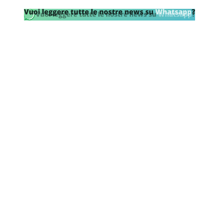
Rassegna Lazio
Social
Calcio
Serie A
Champions League
Europa League
Altri Sport
Formula 1
Tennis
Vela