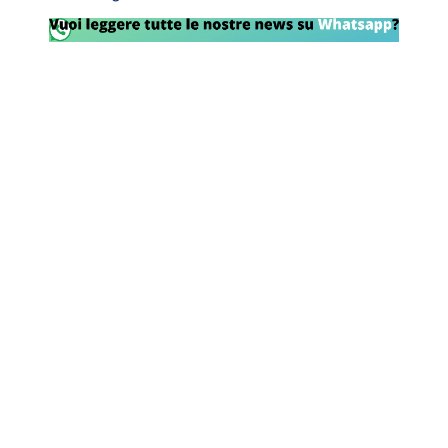
Rassegna Lazio
Social
Calcio
Serie A
Champions League
Europa League
Altri Sport
Formula 1
Tennis
Vela