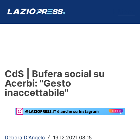
↓
Menu
Lazio
News
CdS | Bufera social su
Formello
Acerbi: "Gesto
inaccettabile"
Infortuni
Primavera
Calciomercato
Lazio Women
Debora D'Angelo
19.12.2021 08:15
/