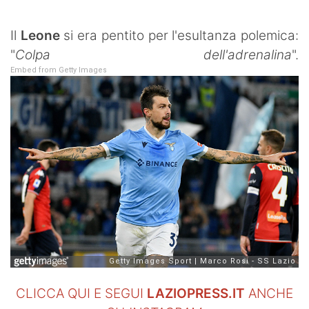
SHOP LAZIO
Il
Leone
si era pentito per l'esultanza polemica:
Contatti
"
Colpa dell'adrenalina
".
Embed from Getty Images
CLICCA QUI E SEGUI
LAZIOPRESS.IT
ANCHE