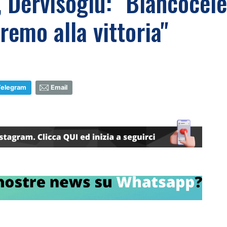
 Dervisoglu: "Biancocele
eremo alla vittoria"
Telegram
Email