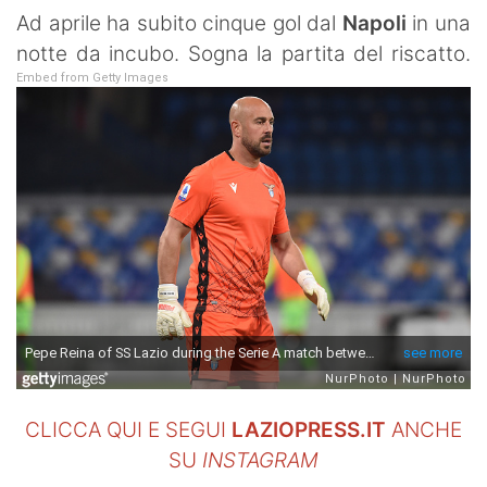
SHOP LAZIO
Ad aprile ha subito cinque gol dal
Napoli
in una
notte da incubo. Sogna la partita del riscatto.
Contatti
Embed from Getty Images
CLICCA QUI E SEGUI
LAZIOPRESS.IT
ANCHE
SU
INSTAGRAM