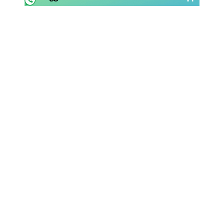
Rassegna Lazio
Social
Calcio
Serie A
Champions League
Europa League
Altri Sport
Formula 1
Tennis
Vela