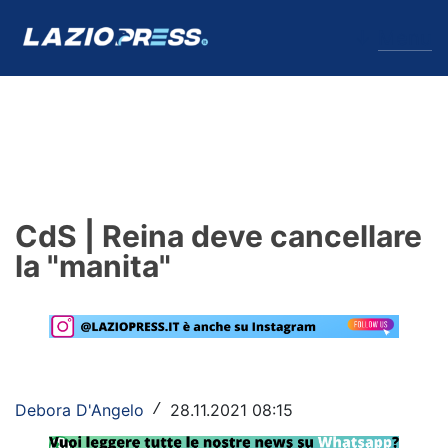
↓
Menu
Lazio
News
CdS | Reina deve cancellare
Formello
la "manita"
Infortuni
Primavera
Calciomercato
Debora D'Angelo
28.11.2021 08:15
/
Lazio Women