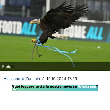
Rassegna Lazio
Social
Calcio
Serie A
Champions League
Europa League
Fraioli
Altri Sport
Alessandro Zuccalà
12.10.2024 17:29
/
Formula 1
Tennis
Vela