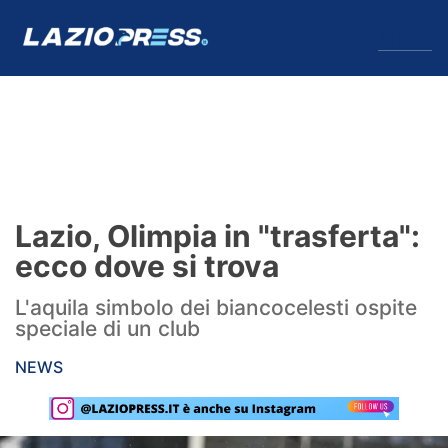
↓
Menu
Lazio
News
Lazio, Olimpia in "trasferta":
Formello
ecco dove si trova
Infortuni
L'aquila simbolo dei biancocelesti ospite
speciale di un club
Primavera
NEWS
Calciomercato
Lazio Women