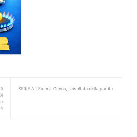
di
SERIE A | Empoli-Genoa, il risultato della partita
Di
io
on