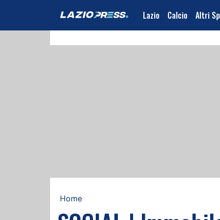
Lazio
Calcio
Altri S
Home