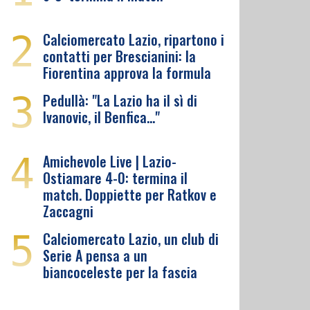
2
Calciomercato Lazio, ripartono i
contatti per Brescianini: la
Fiorentina approva la formula
3
Pedullà: "La Lazio ha il sì di
Ivanovic, il Benfica…"
4
Amichevole Live | Lazio-
Ostiamare 4-0: termina il
match. Doppiette per Ratkov e
Zaccagni
5
Calciomercato Lazio, un club di
Serie A pensa a un
biancoceleste per la fascia