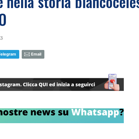
 nella storia biancocele
TO
43
Telegram
Email