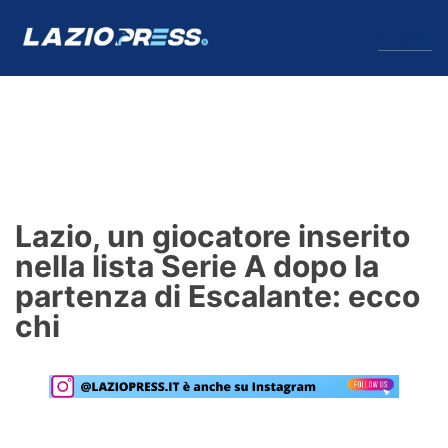
↓
Menu
Lazio
News
Lazio, un giocatore inserito
Formello
nella lista Serie A dopo la
partenza di Escalante: ecco
Infortuni
chi
Primavera
Calciomercato
Lazio Women