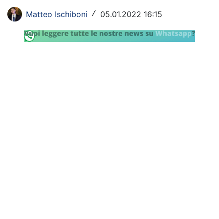
Rassegna Lazio
Matteo Ischiboni
05.01.2022 16:15
/
Social
Calcio
Serie A
Champions League
Europa League
Altri Sport
Formula 1
Tennis
Vela