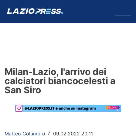
↓
Menu
Lazio
News
Milan-Lazio, l'arrivo dei
Formello
calciatori biancocelesti a
San Siro
Infortuni
Primavera
Calciomercato
Lazio Women
Matteo Columbro
09.02.2022 20:11
/