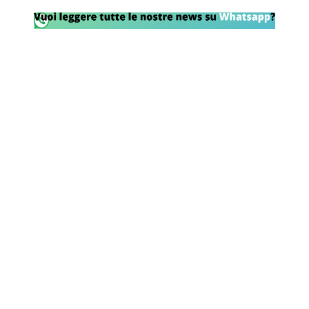
Rassegna Lazio
Social
Calcio
Serie A
Champions League
Europa League
Altri Sport
Formula 1
Tennis
Vela