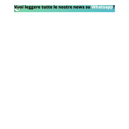
Rassegna Lazio
Social
Calcio
Serie A
Champions League
Europa League
Altri Sport
Formula 1
Tennis
Vela