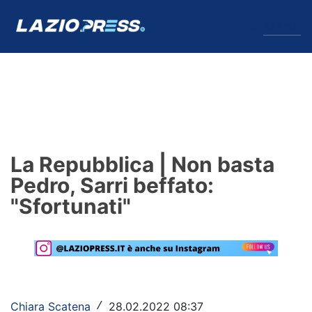
↓
Menu
Lazio
News
La Repubblica | Non basta
Formello
Pedro, Sarri beffato:
"Sfortunati"
Infortuni
Primavera
Calciomercato
Lazio Women
Chiara Scatena
28.02.2022 08:37
/