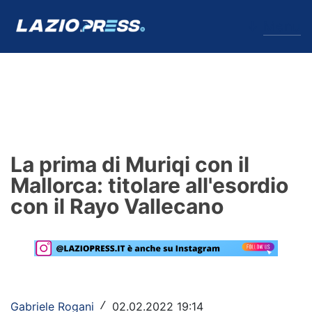
↓
Menu
Lazio
News
La prima di Muriqi con il
Formello
Mallorca: titolare all'esordio
con il Rayo Vallecano
Infortuni
Primavera
Calciomercato
Lazio Women
Gabriele Rogani
02.02.2022 19:14
/