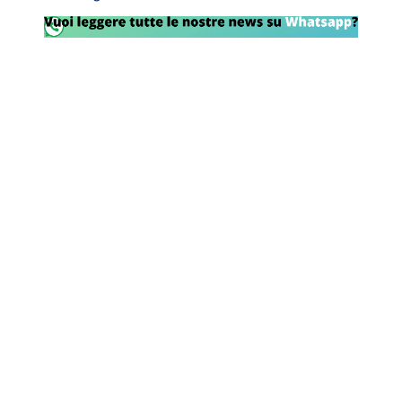
Rassegna Lazio
Social
Calcio
Serie A
Champions League
Europa League
Altri Sport
Formula 1
Tennis
Vela