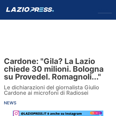
↓
Menu
Lazio
News
Cardone: "Gila? La Lazio
Formello
chiede 30 milioni. Bologna
su Provedel. Romagnoli..."
Infortuni
Le dichiarazioni del giornalista Giulio
Primavera
Cardone ai microfoni di Radiosei
Calciomercato
NEWS
Lazio Women