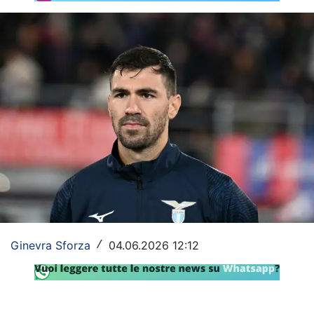
Rassegna Lazio
Social
Calcio
Serie A
Champions League
Europa League
Altri Sport
Formula 1
Ginevra Sforza
04.06.2026 12:12
/
Tennis
Vela