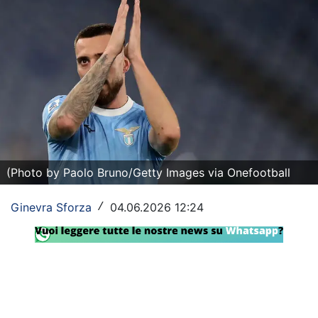
Rassegna Lazio
Social
Calcio
Serie A
Champions League
(Photo by Paolo Bruno/Getty Images via Onefootball
Europa League
Altri Sport
Ginevra Sforza
04.06.2026 12:24
/
Formula 1
Tennis
Vela