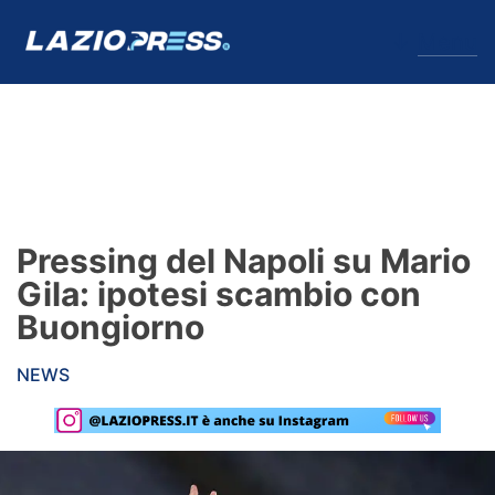
↓
Menu
Lazio
News
Pressing del Napoli su Mario
Formello
Gila: ipotesi scambio con
Buongiorno
Infortuni
NEWS
Primavera
Calciomercato
Lazio Women