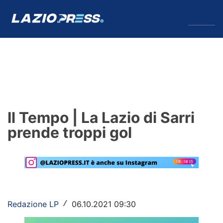
↓
Menu
Lazio
News
Il Tempo | La Lazio di Sarri
Formello
prende troppi gol
Infortuni
Primavera
Calciomercato
Redazione LP
06.10.2021 09:30
/
Lazio Women