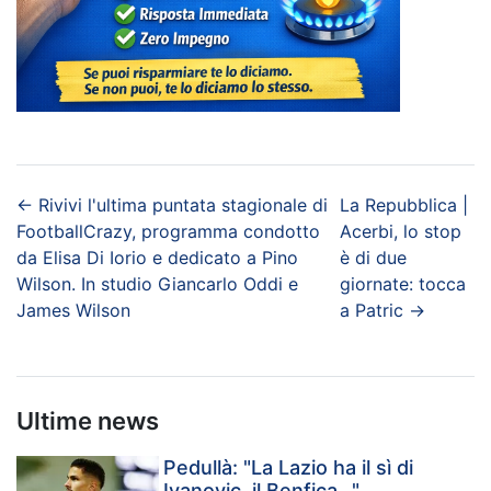
←
Rivivi l'ultima puntata stagionale di
La Repubblica |
FootballCrazy, programma condotto
Acerbi, lo stop
da Elisa Di Iorio e dedicato a Pino
è di due
Wilson. In studio Giancarlo Oddi e
giornate: tocca
James Wilson
a Patric
→
Ultime news
Pedullà: "La Lazio ha il sì di
Ivanovic, il Benfica…"