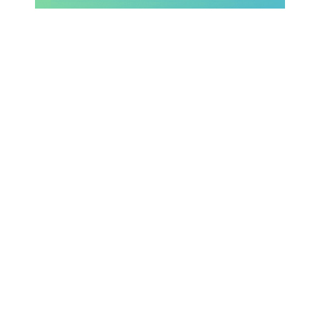
Rassegna Lazio
Social
Calcio
Serie A
Champions League
Europa League
Altri Sport
Formula 1
Tennis
Vela