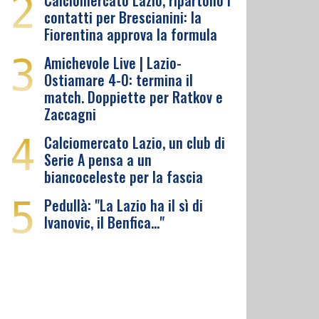
2
Calciomercato Lazio, ripartono i
contatti per Brescianini: la
Fiorentina approva la formula
3
Amichevole Live | Lazio-
Ostiamare 4-0: termina il
match. Doppiette per Ratkov e
Zaccagni
4
Calciomercato Lazio, un club di
Serie A pensa a un
biancoceleste per la fascia
5
Pedullà: "La Lazio ha il sì di
Ivanovic, il Benfica…"