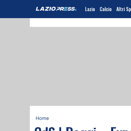
Lazio
Calcio
Altri S
Home