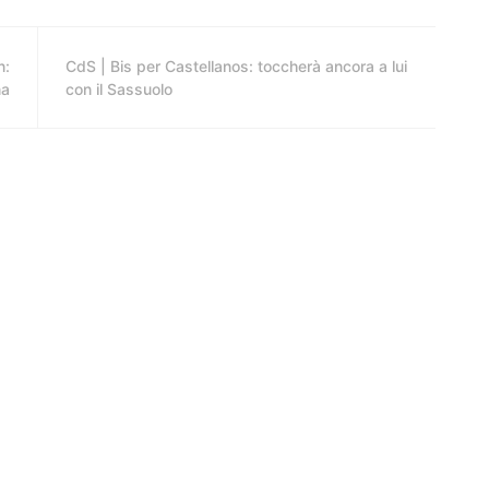
n:
CdS | Bis per Castellanos: toccherà ancora a lui
na
con il Sassuolo