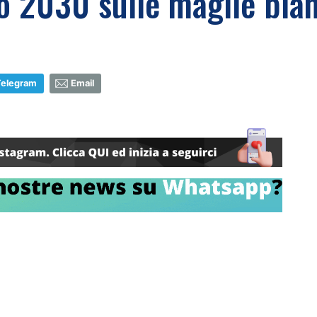
o 2030 sulle maglie bia
Telegram
Email