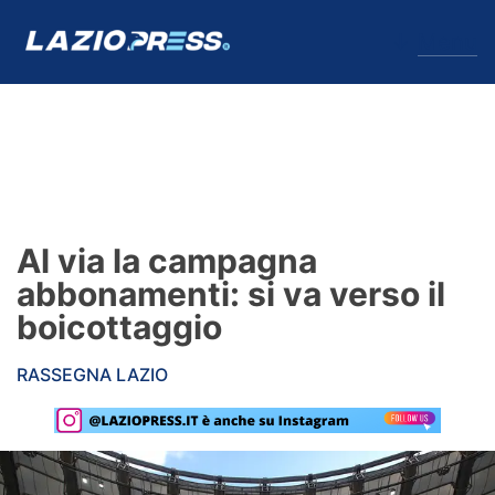
↓
Menu
Lazio
News
Al via la campagna
Formello
abbonamenti: si va verso il
boicottaggio
Infortuni
RASSEGNA LAZIO
Primavera
Calciomercato
Lazio Women