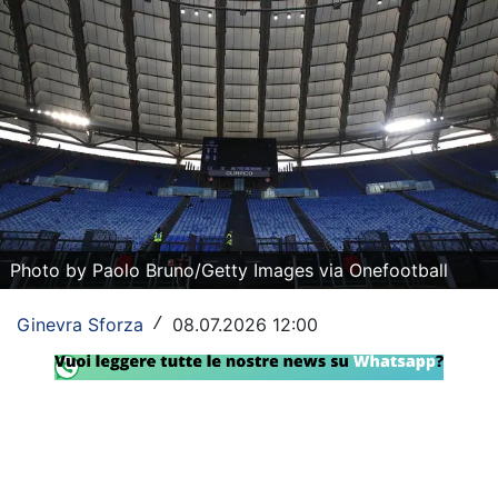
Rassegna Lazio
Social
Calcio
Serie A
Champions League
Photo by Paolo Bruno/Getty Images via Onefootball
Europa League
Altri Sport
Ginevra Sforza
08.07.2026 12:00
/
Formula 1
Tennis
Vela