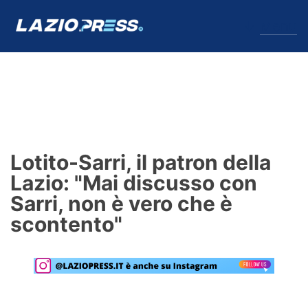
↓
Menu
Lazio
News
Lotito-Sarri, il patron della
Formello
Lazio: "Mai discusso con
Sarri, non è vero che è
Infortuni
scontento"
Primavera
Calciomercato
Lazio Women