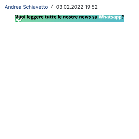
Andrea Schiavetto
03.02.2022 19:52
/
Rassegna Lazio
Social
Calcio
Serie A
Champions League
Europa League
Altri Sport
Formula 1
Tennis
Vela