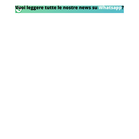
Rassegna Lazio
Social
Calcio
Serie A
Champions League
Europa League
Altri Sport
Formula 1
Tennis
Vela