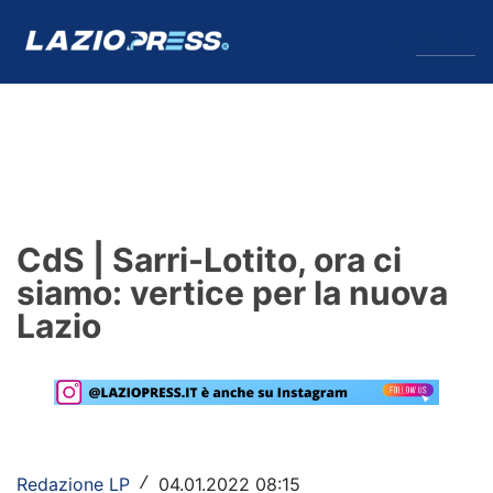
↓
Menu
Lazio
News
CdS | Sarri-Lotito, ora ci
Formello
siamo: vertice per la nuova
Lazio
Infortuni
Primavera
Calciomercato
Lazio Women
Redazione LP
04.01.2022 08:15
/