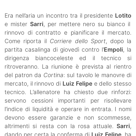
SHOP LAZIO
Era nell’aria un incontro tra il presidente
Lotito
Contatti
e mister
Sarri
, per mettere nero su bianco il
rinnovo di contratto e pianificare il mercato.
Come riporta il
Corriere dello Sport
, dopo la
partita casalinga di giovedì contro l’
Empoli
, la
dirigenza biancoceleste ed il tecnico si
ritroveranno. La riunione è prevista al rientro
del patron da
Cortina
: sul tavolo le manovre di
mercato, il rinnovo di
Luiz Felipe
e dello stesso
tecnico. L’allenatore ha chiesto due rinforzi:
servono cessioni importanti per risollevare
l’indice di liquidità e operare in entrata. I nomi
devono essere garanzie e non scommesse,
altrimenti si resta con la rosa attuale.
Sarri
,
dando per certa la conferma di
Luiz Felipe
, ha