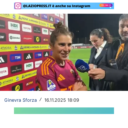
Rassegna Lazio
Social
Calcio
Serie A
Champions League
Europa League
Altri Sport
Formula 1
Ginevra Sforza
16.11.2025 18:09
/
Tennis
Vela