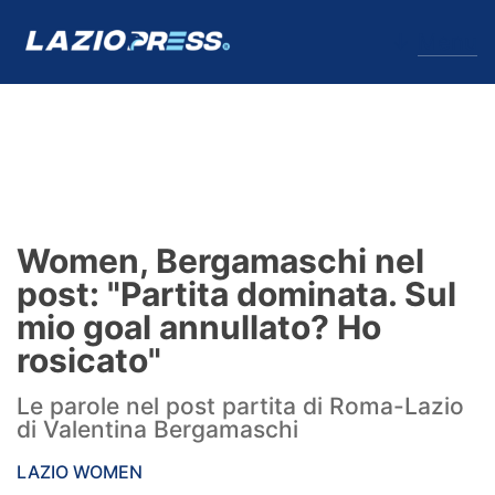
↓
Menu
Lazio
News
Women, Bergamaschi nel
Formello
post: "Partita dominata. Sul
mio goal annullato? Ho
Infortuni
rosicato"
Primavera
Le parole nel post partita di Roma-Lazio
di Valentina Bergamaschi
Calciomercato
LAZIO WOMEN
Lazio Women