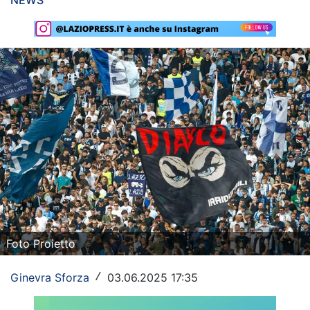
NEWS
Rassegna Lazio
Social
Calcio
Serie A
Champions League
Europa League
Altri Sport
Formula 1
Foto Proietto
Tennis
Ginevra Sforza
03.06.2025 17:35
/
Vela