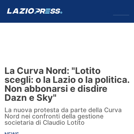
↓
Menu
Lazio
News
La Curva Nord: "Lotito
Formello
scegli: o la Lazio o la politica.
Non abbonarsi e disdire
Infortuni
Dazn e Sky"
Primavera
La nuova protesta da parte della Curva
Nord nei confronti della gestione
Calciomercato
societaria di Claudio Lotito
Lazio Women