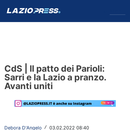
↓
Menu
Lazio
News
CdS | Il patto dei Parioli:
Formello
Sarri e la Lazio a pranzo.
Avanti uniti
Infortuni
Primavera
Calciomercato
Lazio Women
Debora D'Angelo
03.02.2022 08:40
/