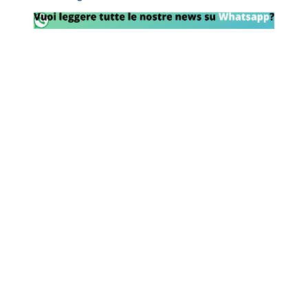
Rassegna Lazio
Social
Calcio
Serie A
Champions League
Europa League
Altri Sport
Formula 1
Tennis
Vela