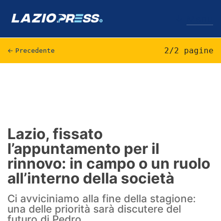
↓
Menu
2/2 pagine
←
Precedente
Lazio
News
Formello
Lazio, fissato
l’appuntamento per il
Infortuni
rinnovo: in campo o un ruolo
Primavera
all’interno della società
Calciomercato
Ci avviciniamo alla fine della stagione:
una delle priorità sarà discutere del
Lazio Women
futuro di Pedro