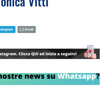
onica Vitti
Telegram
Email