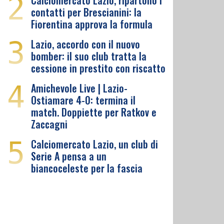
2
Calciomercato Lazio, ripartono i
contatti per Brescianini: la
Fiorentina approva la formula
3
Lazio, accordo con il nuovo
bomber: il suo club tratta la
cessione in prestito con riscatto
4
Amichevole Live | Lazio-
Ostiamare 4-0: termina il
match. Doppiette per Ratkov e
Zaccagni
5
Calciomercato Lazio, un club di
Serie A pensa a un
biancoceleste per la fascia