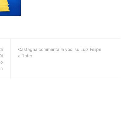
di
Castagna commenta le voci su Luiz Felipe
Di
all’Inter
io
on