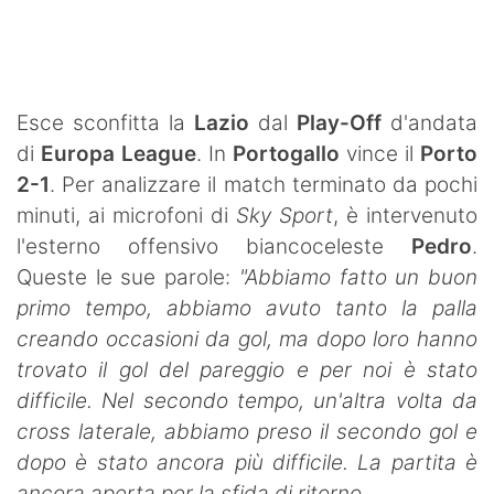
SHOP LAZIO
Contatti
Esce sconfitta la
Lazio
dal
Play-Off
d'andata
di
Europa League
. In
Portogallo
vince il
Porto
2-1
. Per analizzare il match terminato da pochi
minuti, ai microfoni di
Sky Sport
, è intervenuto
l'esterno offensivo biancoceleste
Pedro
.
Queste le sue parole:
"Abbiamo fatto un buon
primo tempo, abbiamo avuto tanto la palla
creando occasioni da gol, ma dopo loro hanno
trovato il gol del pareggio e per noi è stato
difficile. Nel secondo tempo, un'altra volta da
cross laterale, abbiamo preso il secondo gol e
dopo è stato ancora più difficile. La partita è
ancora aperta per la sfida di ritorno.