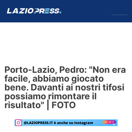
↓
Menu
Lazio
News
Porto-Lazio, Pedro: "Non era
Formello
facile, abbiamo giocato
bene. Davanti ai nostri tifosi
Infortuni
possiamo rimontare il
Primavera
risultato" | FOTO
Calciomercato
Lazio Women