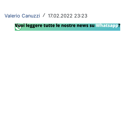
Rassegna Lazio
Valerio Canuzzi
17.02.2022 23:23
/
Social
Calcio
Serie A
Champions League
Europa League
Altri Sport
Formula 1
Tennis
Vela