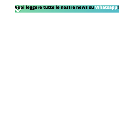
Rassegna Lazio
Social
Calcio
Serie A
Champions League
Europa League
Altri Sport
Formula 1
Tennis
Vela