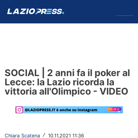
↓
Menu
Lazio
News
SOCIAL | 2 anni fa il poker al
Formello
Lecce: la Lazio ricorda la
vittoria all'Olimpico - VIDEO
Infortuni
Primavera
Calciomercato
Lazio Women
Chiara Scatena
10.11.2021 11:36
/