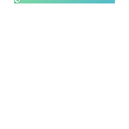
Rassegna Lazio
Social
Calcio
Serie A
Champions League
Europa League
Altri Sport
Formula 1
Tennis
Vela