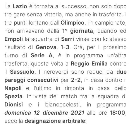
SHOP LAZIO
La
Lazio
è tornata al successo, non solo dopo
tre gare senza vittoria, ma anche in trasferta. I
Contatti
tre punti lontano dall'
Olimpico
, in campionato,
non arrivavano dalla
1° giornata
, quando ed
Empoli
la squadra di
Sarri
vinse con lo stesso
risultato di
Genova
,
1-3
. Ora, per il prossimo
turno di
Serie A
, è in programma un'altra
trasferta, questa volta a
Reggio Emilia
contro
il
Sassuolo
. I neroverdi sono reduci da
due
pareggi consecutivi
per
2-2
, in casa contro il
Napoli
e l'ultimo in rimonta in casa dello
Spezia
. In vista del match tra la squadra di
Dionisi
e i biancocelesti, in programma
domenica 12 dicembre 2021
alle ore
18:00
,
ecco la
designazione arbitrale
: