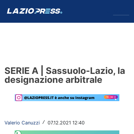
↓
Menu
Lazio
News
SERIE A | Sassuolo-Lazio, la
Formello
designazione arbitrale
Infortuni
Primavera
Calciomercato
Valerio Canuzzi
07.12.2021 12:40
/
Lazio Women