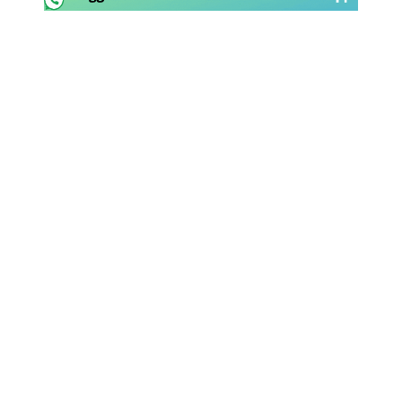
Rassegna Lazio
Social
Calcio
Serie A
Champions League
Europa League
Altri Sport
Formula 1
Tennis
Vela