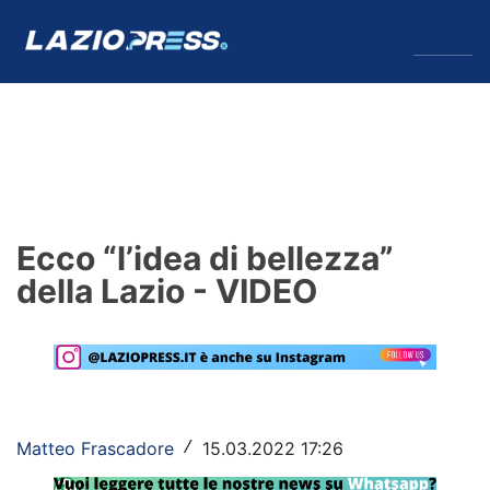
↓
Menu
Lazio
News
Ecco “l’idea di bellezza”
Formello
della Lazio - VIDEO
Infortuni
Primavera
Calciomercato
Matteo Frascadore
15.03.2022 17:26
/
Lazio Women