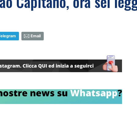
iao Capitano, ora sei leg
Telegram
Email