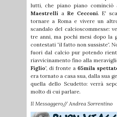
lutti, che piano piano cominciò a
Maestrelli
a
Re Cecconi
. E' s
tornare a Roma e vivere un altro
scandalo del calcioscommesse: ven
tre anni, ma pochi mesi dopo la gi
contestati "il fatto non sussiste".
fuori dal calcio pur potendo rient
riavvicinamento fino alla meravigli
Figlio
", di fronte a
65mila spettat
era tornato a casa sua, dalla sua ge
quella dello Scudetto: verrà sep
molto di cui parlare.
Il Messaggero// Andrea Sorrentino