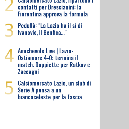
2
Calciomercato Lazio, ripartono i
contatti per Brescianini: la
Fiorentina approva la formula
3
Pedullà: "La Lazio ha il sì di
Ivanovic, il Benfica…"
4
Amichevole Live | Lazio-
Ostiamare 4-0: termina il
match. Doppiette per Ratkov e
Zaccagni
5
Calciomercato Lazio, un club di
Serie A pensa a un
biancoceleste per la fascia