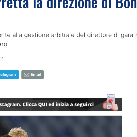
rretta la direzione di Bo
ente alla gestione arbitrale del direttore di gar
ero
52
Telegram
Email