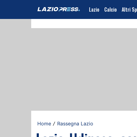
Lazio
Calcio
Altri S
Home
Rassegna Lazio
/