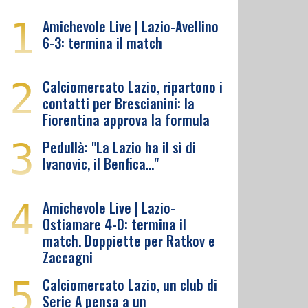
1
Amichevole Live | Lazio-Avellino
6-3: termina il match
2
Calciomercato Lazio, ripartono i
contatti per Brescianini: la
Fiorentina approva la formula
3
Pedullà: "La Lazio ha il sì di
Ivanovic, il Benfica…"
4
Amichevole Live | Lazio-
Ostiamare 4-0: termina il
match. Doppiette per Ratkov e
Zaccagni
5
Calciomercato Lazio, un club di
Serie A pensa a un