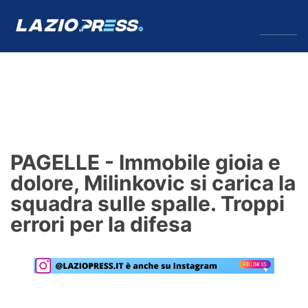
↓
Menu
Lazio
News
PAGELLE - Immobile gioia e
Formello
dolore, Milinkovic si carica la
squadra sulle spalle. Troppi
Infortuni
errori per la difesa
Primavera
Calciomercato
Lazio Women