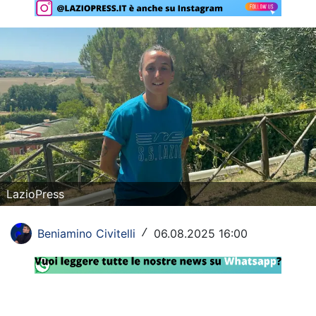
Rassegna Lazio
Social
Calcio
Serie A
Champions League
Europa League
LazioPress
Altri Sport
Beniamino Civitelli
06.08.2025 16:00
/
Formula 1
Tennis
Vela