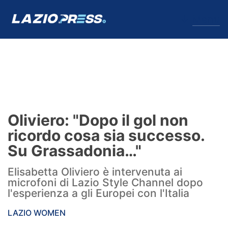
↓
Menu
Lazio
News
Oliviero: "Dopo il gol non
Formello
ricordo cosa sia successo.
Su Grassadonia…"
Infortuni
Elisabetta Oliviero è intervenuta ai
Primavera
microfoni di Lazio Style Channel dopo
l'esperienza a gli Europei con l'Italia
Calciomercato
LAZIO WOMEN
Lazio Women