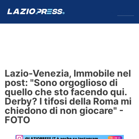
↓
Menu
Lazio
News
Lazio-Venezia, Immobile nel
Formello
post: "Sono orgoglioso di
quello che sto facendo qui.
Infortuni
Derby? I tifosi della Roma mi
Primavera
chiedono di non giocare" -
FOTO
Calciomercato
Lazio Women