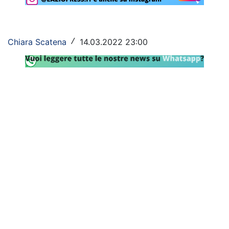
Rassegna Lazio
Social
Chiara Scatena
14.03.2022 23:00
/
Calcio
Serie A
Champions League
Europa League
Altri Sport
Formula 1
Tennis
Vela