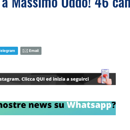
a Massimo Oddo! 46 cand
Telegram
Email