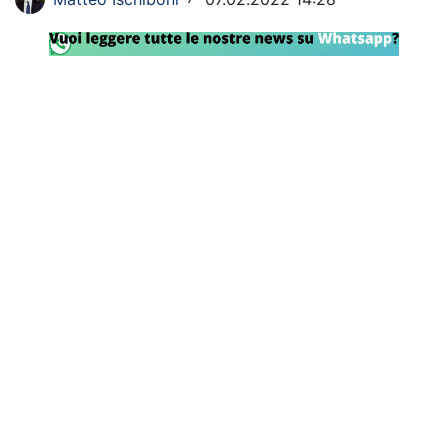
Rassegna Lazio
Social
Calcio
Serie A
Champions League
Europa League
Altri Sport
Formula 1
Tennis
Vela