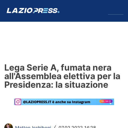
↓
Menu
Lazio
News
Lega Serie A, fumata nera
Formello
all'Assemblea elettiva per la
Presidenza: la situazione
Infortuni
Primavera
Calciomercato
Lazio Women
Matteo Ischiboni
07.02.2022 14:28
/