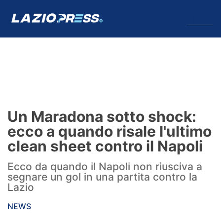
↓
Menu
Lazio
News
Un Maradona sotto shock:
Formello
ecco a quando risale l'ultimo
clean sheet contro il Napoli
Infortuni
Ecco da quando il Napoli non riusciva a
Primavera
segnare un gol in una partita contro la
Lazio
Calciomercato
NEWS
Lazio Women