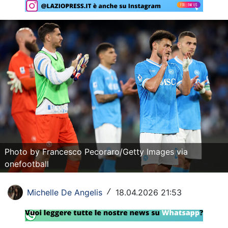
Rassegna Lazio
Social
Calcio
Serie A
Champions League
Europa League
Altri Sport
Photo by Francesco Pecoraro/Getty Images via
onefootball
Formula 1
Tennis
Michelle De Angelis
18.04.2026 21:53
/
Vela