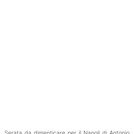
SHOP LAZIO
Contatti
Serata da dimenticare per il Napoli di Antonio