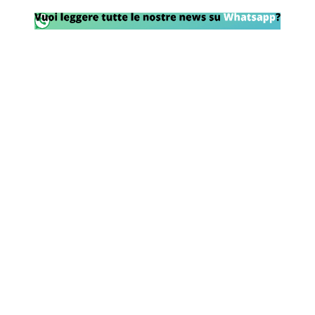
Rassegna Lazio
Social
Calcio
Serie A
Champions League
Europa League
Altri Sport
Formula 1
Tennis
Vela