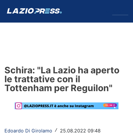
↓
Menu
Lazio
News
Schira: "La Lazio ha aperto
Formello
le trattative con il
Tottenham per Reguilon"
Infortuni
Primavera
Calciomercato
Lazio Women
Edoardo Di Girolamo
25.08.2022 09:48
/