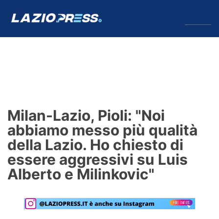
↓
Menu
Lazio
News
Milan-Lazio, Pioli: "Noi
Formello
abbiamo messo più qualità
della Lazio. Ho chiesto di
Infortuni
essere aggressivi su Luis
Primavera
Alberto e Milinkovic"
Calciomercato
Lazio Women