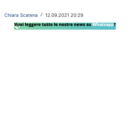
Rassegna Lazio
Chiara Scatena
12.09.2021 20:29
/
Social
Calcio
Serie A
Champions League
Europa League
Altri Sport
Formula 1
Tennis
Vela