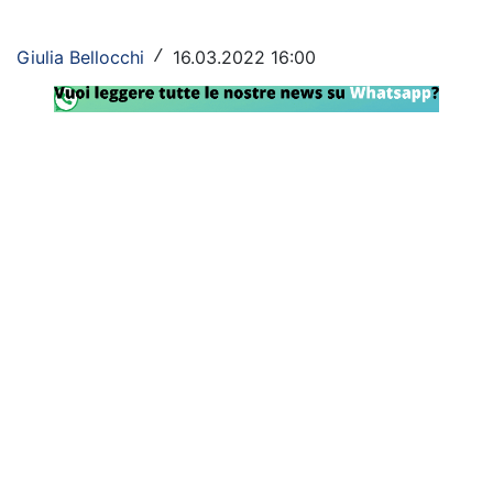
Rassegna Lazio
Giulia Bellocchi
16.03.2022 16:00
/
Social
Calcio
Serie A
Champions League
Europa League
Altri Sport
Formula 1
Tennis
Vela