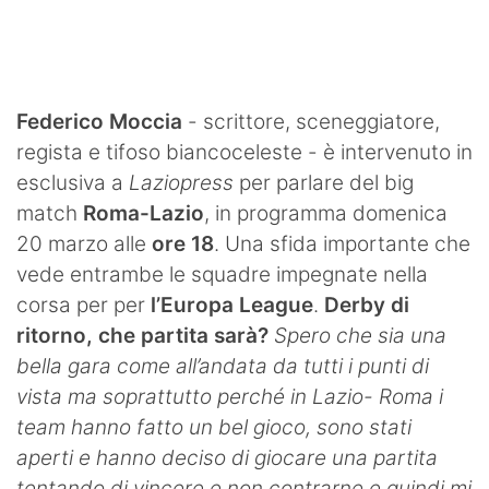
SHOP LAZIO
Contatti
Federico Moccia
- scrittore, sceneggiatore,
regista e tifoso biancoceleste - è intervenuto in
esclusiva a
Laziopress
per parlare del big
match
Roma-Lazio
, in programma domenica
20 marzo alle
ore 18
. Una sfida importante che
vede entrambe le squadre impegnate nella
corsa per per
l’Europa League
.
Derby di
ritorno, che partita sarà?
Spero che sia una
bella gara come all’andata da tutti i punti di
vista ma soprattutto perché in Lazio- Roma i
team hanno fatto un bel gioco, sono stati
aperti e hanno deciso di giocare una partita
tentando di vincere e non contrarne e quindi mi