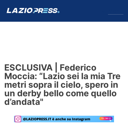
↓
Menu
Lazio
News
ESCLUSIVA | Federico
Formello
Moccia: “Lazio sei la mia Tre
metri sopra il cielo, spero in
Infortuni
un derby bello come quello
Primavera
d’andata"
Calciomercato
Lazio Women