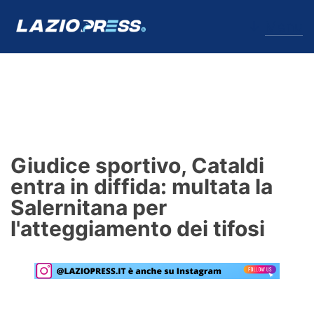
↓
Menu
Lazio
News
Giudice sportivo, Cataldi
Formello
entra in diffida: multata la
Salernitana per
Infortuni
l'atteggiamento dei tifosi
Primavera
Calciomercato
Lazio Women