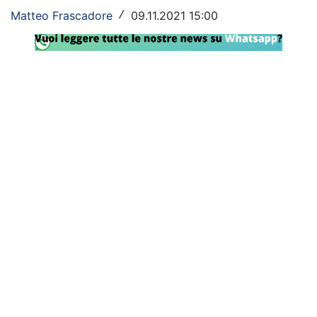
Matteo Frascadore
09.11.2021 15:00
/
Rassegna Lazio
Social
Calcio
Serie A
Champions League
Europa League
Altri Sport
Formula 1
Tennis
Vela