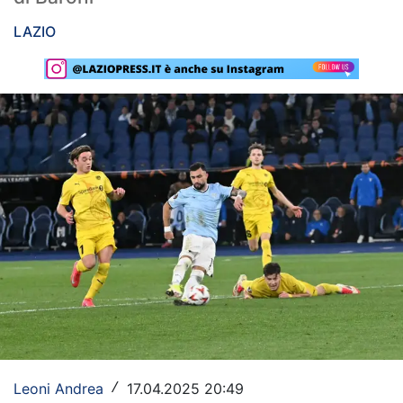
Rassegna Lazio
LAZIO
Social
Calcio
Serie A
Champions League
Europa League
Altri Sport
Formula 1
Tennis
Vela
Leoni Andrea
17.04.2025 20:49
/