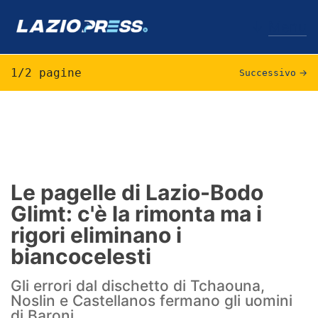
↓
Menu
1/2 pagine
Successivo
→
Lazio
News
Formello
Le pagelle di Lazio-Bodo
Glimt: c'è la rimonta ma i
Infortuni
rigori eliminano i
Primavera
biancocelesti
Calciomercato
Gli errori dal dischetto di Tchaouna,
Noslin e Castellanos fermano gli uomini
Lazio Women
di Baroni