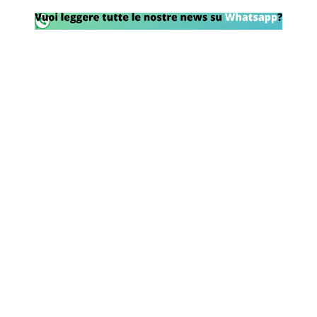
Rassegna Lazio
Social
Calcio
Serie A
Champions League
Europa League
Altri Sport
Formula 1
Tennis
Vela