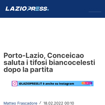
↓
Menu
Lazio
News
Porto-Lazio, Conceicao
Formello
saluta i tifosi biancocelesti
dopo la partita
Infortuni
Primavera
Calciomercato
Lazio Women
Matteo Frascadore
18.02.2022 00:10
/