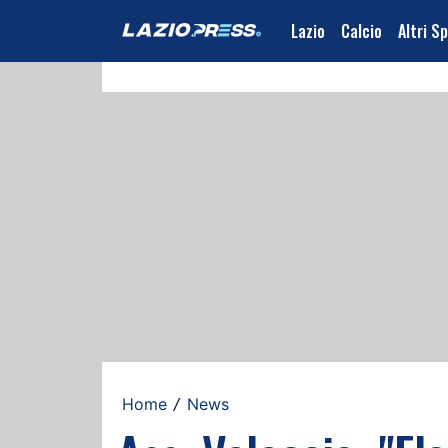
Lazio
Calcio
Altri S
Home
News
/