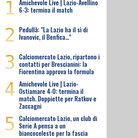
1
Amichevole Live | Lazio-Avellino
6-3: termina il match
2
Pedullà: "La Lazio ha il sì di
Ivanovic, il Benfica…"
3
Calciomercato Lazio, ripartono i
contatti per Brescianini: la
Fiorentina approva la formula
4
Amichevole Live | Lazio-
Ostiamare 4-0: termina il
match. Doppiette per Ratkov e
Zaccagni
5
Calciomercato Lazio, un club di
Serie A pensa a un
biancoceleste per la fascia