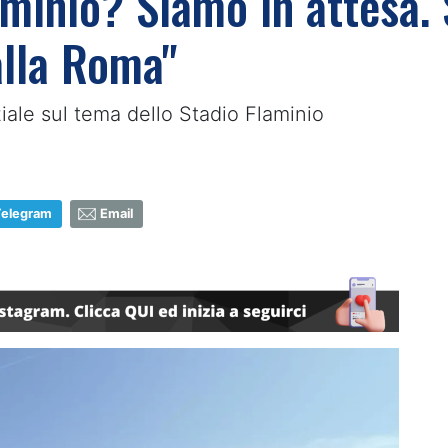
aminio? Siamo in attesa. 
alla Roma"
ziale sul tema dello Stadio Flaminio
Telegram
Email