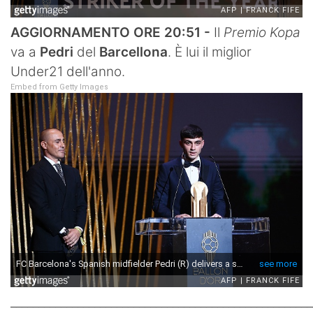
AGGIORNAMENTO ORE 20:51 -
Il
Premio Kopa
va a
Pedri
del
Barcellona
. È lui il miglior
Under21 dell'anno.
Embed from Getty Images
______________________________________________________