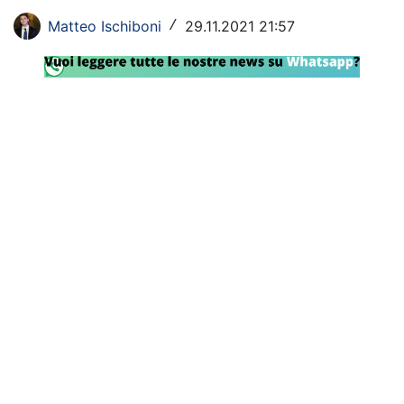
Rassegna Lazio
Matteo Ischiboni
29.11.2021 21:57
/
Social
Calcio
Serie A
Champions League
Europa League
Altri Sport
Formula 1
Tennis
Vela