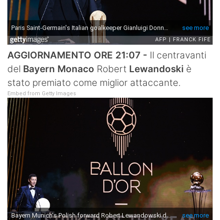
AGGIORNAMENTO ORE 21:07 -
Il centravanti
del
Bayern Monaco
Robert
Lewandoski
è
stato premiato come miglior attaccante.
Embed from Getty Images