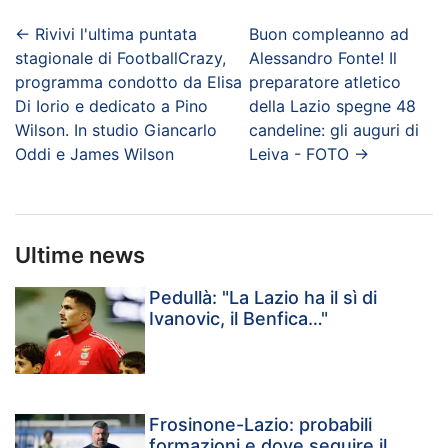
←
Rivivi l'ultima puntata
Buon compleanno ad
stagionale di FootballCrazy,
Alessandro Fonte! Il
programma condotto da Elisa
preparatore atletico
Di Iorio e dedicato a Pino
della Lazio spegne 48
Wilson. In studio Giancarlo
candeline: gli auguri di
Oddi e James Wilson
Leiva - FOTO
→
Ultime news
Pedullà: "La Lazio ha il sì di
Ivanovic, il Benfica…"
Frosinone-Lazio: probabili
formazioni e dove seguire il