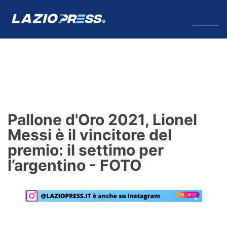
↓
Menu
Lazio
News
Pallone d'Oro 2021, Lionel
Formello
Messi è il vincitore del
premio: il settimo per
Infortuni
l’argentino - FOTO
Primavera
Calciomercato
Lazio Women