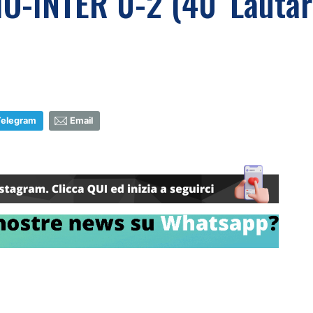
IO-INTER 0-2 (40' Lautar
Telegram
Email