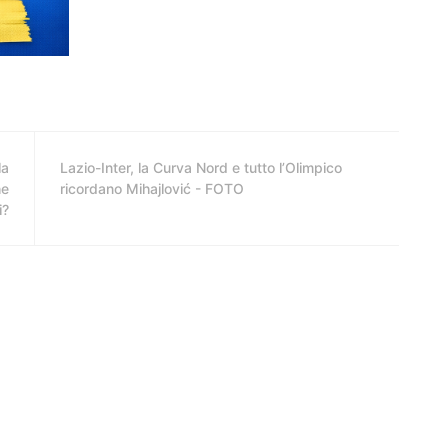
la
Lazio-Inter, la Curva Nord e tutto l’Olimpico
he
ricordano Mihajlović - FOTO
i?