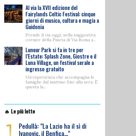
Al via la XVII edizione del
Fairylands Celtic Festival: cinque
giorni di musica, cultura e magia a
Guidonia
Prende il via oggi, nella suggestiva
cornice della Pineta di Via Roma a...
Luneur Park si fa in tre per
l’Estate: Splash Zone, Giostre e il
Luna Village, un festival serale a
ingresso gratuito
Un’esperienza che accompagna le
famiglie dal mattino fino alla sera. È
questa la...
🔥 Le più lette
1
Pedullà: "La Lazio ha il sì di
Ivanovic, il Benfica…"