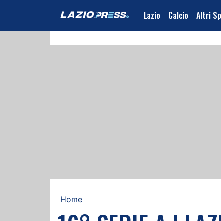
Lazio
Calcio
Altri S
Home