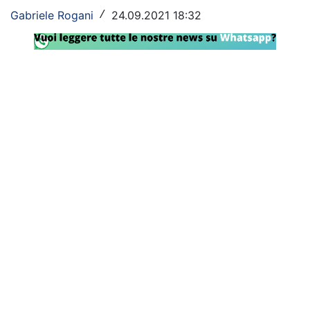
Gabriele Rogani
24.09.2021 18:32
/
Rassegna Lazio
Social
Calcio
Serie A
Champions League
Europa League
Altri Sport
Formula 1
Tennis
Vela