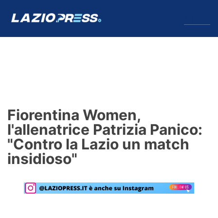
↓
Menu
Lazio
News
Fiorentina Women,
Formello
l'allenatrice Patrizia Panico:
"Contro la Lazio un match
Infortuni
insidioso"
Primavera
Calciomercato
Lazio Women