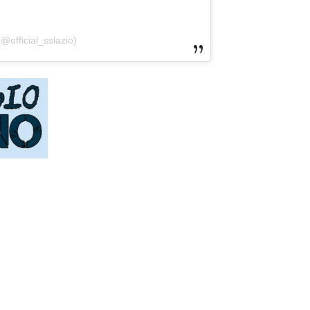
@official_sslazio)