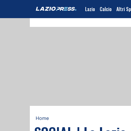
Lazio
Calcio
Altri S
Home