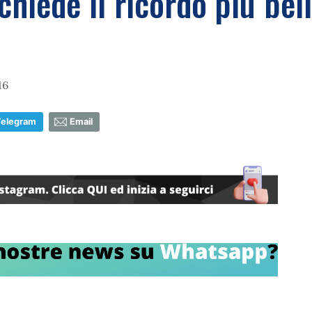
chiede il ricordo più bel
16
Telegram
Email