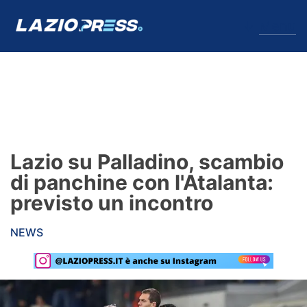
↓
Menu
Lazio
News
Lazio su Palladino, scambio
Formello
di panchine con l'Atalanta:
previsto un incontro
Infortuni
NEWS
Primavera
Calciomercato
Lazio Women