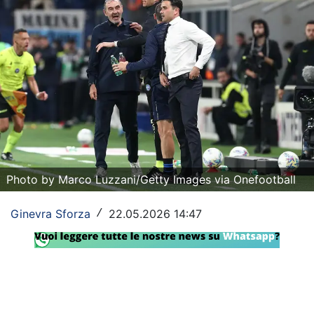
Rassegna Lazio
Social
Calcio
Serie A
Champions League
Europa League
Photo by Marco Luzzani/Getty Images via Onefootball
Altri Sport
Ginevra Sforza
22.05.2026 14:47
/
Formula 1
Tennis
Vela