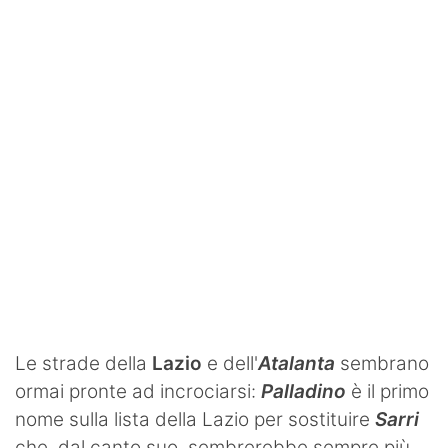
SHOP LAZIO
Contatti
Le strade della
Lazio
e dell'
Atalanta
sembrano
ormai pronte ad incrociarsi:
Palladino
è il primo
nome sulla lista della Lazio per sostituire
Sarri
che, dal canto suo, sembrerebbe sempre più